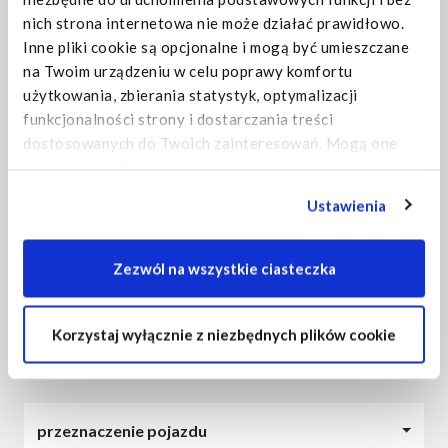
nich strona internetowa nie może działać prawidłowo.
Inne pliki cookie są opcjonalne i mogą być umieszczane
na Twoim urządzeniu w celu poprawy komfortu
użytkowania, zbierania statystyk, optymalizacji
funkcjonalności strony i dostarczania treści
dostosowanych do Twoich zainteresowań. Mogą one
obejmować pliki cookie umieszczane przez usługi stron
trzecich, które pojawiają się na naszych stronach
Ustawienia
internetowych i mogą być wykorzystywane przez takie
strony trzecie również do ich celów. Kliknij "Ustawienia",
aby uzyskać szczegółowe informacje o tym, jakie pliki
Zezwól na wszystkie ciasteczka
cookie są umieszczane na Twoim urządzeniu i jak są one
X-WAY
wykorzystywane.
Korzystaj wyłącznie z niezbędnych plików cookie
Jeśli akceptujesz wszystkie opcjonalne pliki cookie,
2. WYBIERZ ZABUDOWĘ:
kliknij na "Zezwól na wszystkie ciasteczka".
Jeśli chcesz dowiedzieć się więcej i/lub wybrać, jakie
przeznaczenie pojazdu
typy opcjonalnych plików cookie może używać ta strona,