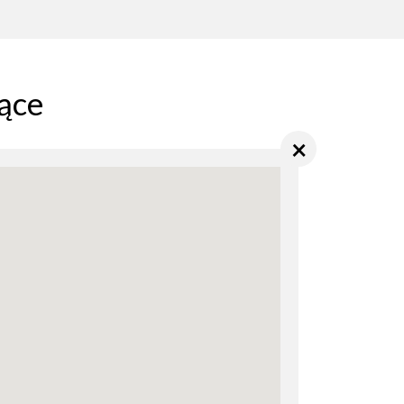
ące
×