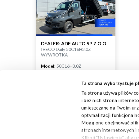
DEALER: ADF AUTO SP. Z O.O.
IVECO Daily 50C16H3.0Z
WYWROTKA
Model:
50C16H3.0Z
Napęd:
Na koła tylne
DMC (t):
3.5
Skrzynia biegów:
Manualna
Ta strona wykorzystuje pl
Typ zabudowy:
WYWROTKA
Ta strona używa plików co
Typ silnika:
F1C 3.0 l 160 KM - EVI
i bez nich strona internet
umieszczane na Twoim urzą
ZOBACZ SZCZEGÓŁY
optymalizacji funkcjonaln
Mogą one obejmować pliki 
stronach internetowych i 
Kliknij "Ustawienia", aby 