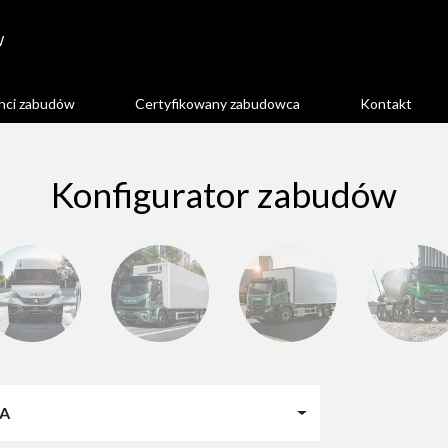
W
nci zabudów
Certyfikowany zabudowca
Kontakt
Konfigurator zabudów
IA