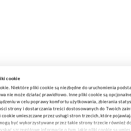
iki cookie
okie. Niektóre pliki cookie są niezbędne do uruchomienia pods
owa nie może działać prawidłowo. Inne pliki cookie są opcjonaln
dzeniu w celu poprawy komfortu użytkowania, zbierania statys
ości strony i dostarczania treści dostosowanych do Twoich zai
cookie umieszczane przez usługi stron trzecich, które pojawiaj
mogą być wykorzystywane przez takie strony trzecie również do
uzyskać szczegółowe informacje o tym, jakie pliki cookie są umie