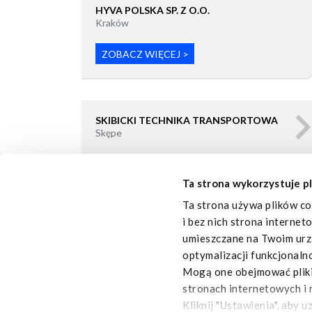
HYVA POLSKA SP. Z O.O.
Kraków
ZOBACZ WIĘCEJ >
SKIBICKI TECHNIKA TRANSPORTOWA
Skępe
Ta strona wykorzystuje pl
ZOBACZ WIĘCEJ >
Ta strona używa plików co
i bez nich strona internet
umieszczane na Twoim urzą
optymalizacji funkcjonaln
Mogą one obejmować pliki 
stronach internetowych i 
Kliknij "Ustawienia", aby 