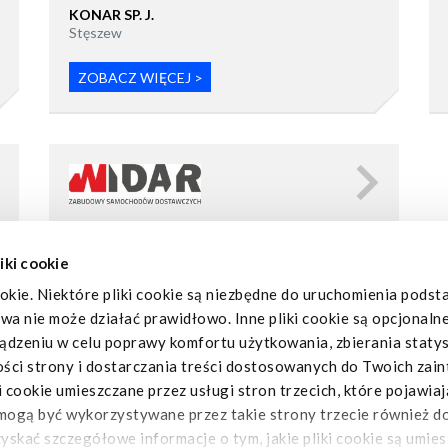
KONAR SP. J.
Stęszew
ZOBACZ WIĘCEJ >
WIDAR SP. Z O.O.
Smolec
iki cookie
ZOBACZ WIĘCEJ >
okie. Niektóre pliki cookie są niezbędne do uruchomienia pods
owa nie może działać prawidłowo. Inne pliki cookie są opcjonaln
dzeniu w celu poprawy komfortu użytkowania, zbierania statys
ości strony i dostarczania treści dostosowanych do Twoich zai
cookie umieszczane przez usługi stron trzecich, które pojawiaj
mogą być wykorzystywane przez takie strony trzecie również do
uzyskać szczegółowe informacje o tym, jakie pliki cookie są umie