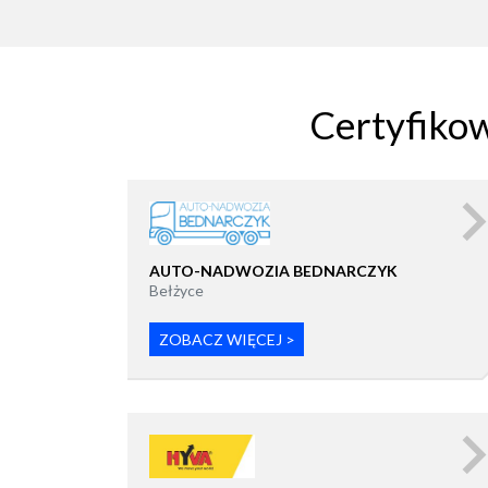
Certyfiko
AUTO-NADWOZIA BEDNARCZYK
Bełżyce
ZOBACZ WIĘCEJ >