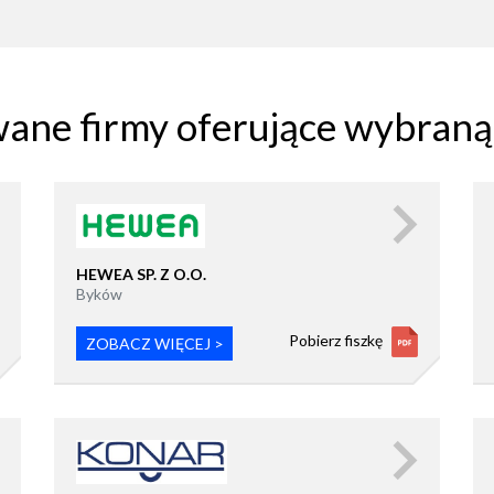
wane firmy oferujące wybran
HEWEA SP. Z O.O.
Byków
Pobierz fiszkę
ZOBACZ WIĘCEJ >