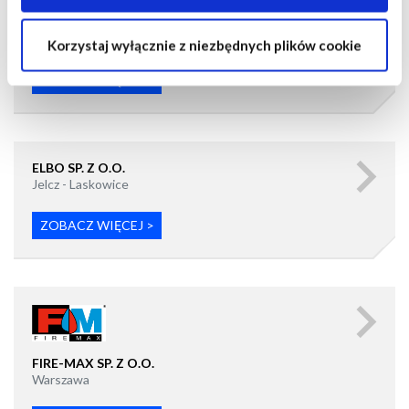
cookie są umieszczane na Twoim urządzeniu i jak są one
CONCEPT SP. Z O.O.
wykorzystywane.
Bielsko-Biała
Korzystaj wyłącznie z niezbędnych plików cookie
Jeśli akceptujesz wszystkie opcjonalne pliki cookie,
ZOBACZ WIĘCEJ >
kliknij na "Zezwól na wszystkie ciasteczka".
Jeśli chcesz dowiedzieć się więcej i/lub wybrać, jakie
typy opcjonalnych plików cookie może używać ta strona,
wybierz "Ustawienia ", a następnie kliknij "OK", aby
ELBO SP. Z O.O.
zapisać swoje preferencje.
Jelcz - Laskowice
Zmiany w preferencjach można wprowadzać w każdej
chwili.
ZOBACZ WIĘCEJ >
FIRE-MAX SP. Z O.O.
Warszawa